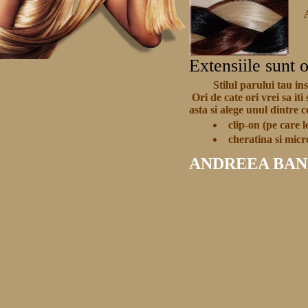
Extensiile sunt 
Stilul parului tau i
Ori de cate ori vrei sa iti 
asta si alege unul dintre 
clip-on (pe care l
cheratina si mic
ANDREEA BANIC