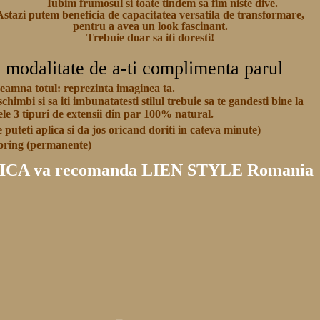
Iubim frumosul si toate tindem sa fim niste dive.
Astazi putem beneficia de capacitatea versatila de transformare,
pentru a avea un look fascinant.
Trebuie doar sa iti doresti!
o modalitate de a-ti complimenta parul
nseamna totul: reprezinta imaginea ta.
schimbi si sa iti imbunatatesti stilul trebuie sa te gandesti bine la
cele 3 tipuri de extensii din par 100% natural.
e puteti aplica si da jos oricand doriti in cateva minute)
roring (permanente)
A va recomanda LIEN STYLE Romania