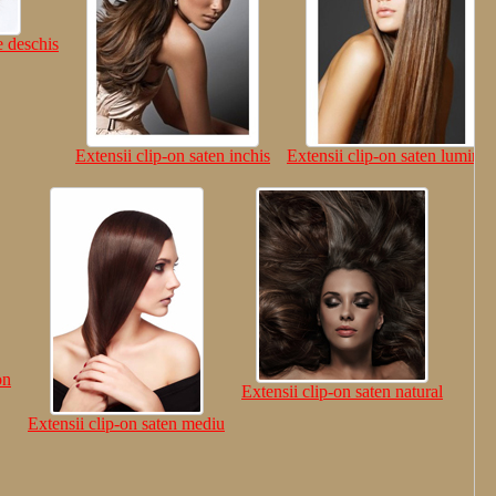
e deschis
Extensii clip-on saten inchis
Extensii clip-on saten luminos
on
Extensii clip-on saten natural
Extensii clip-on saten mediu