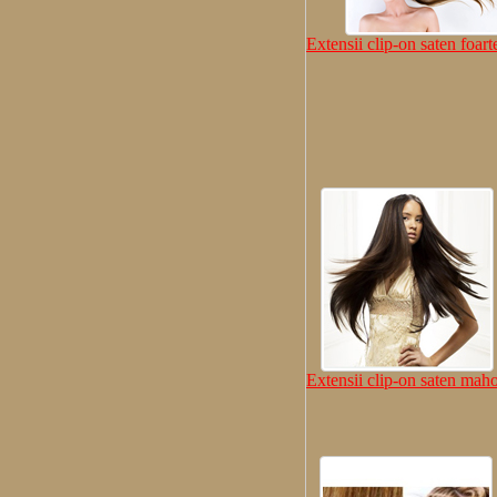
Extensii clip-on saten foart
Extensii clip-on saten mah