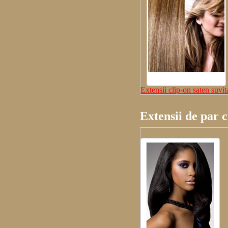
Extensii clip-on saten suvit
Extensii de par 