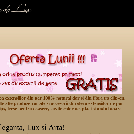
se de Lux
 extensiilor din par 100% natural dar si din fibra tip clip-on,
te alte produse variate si accesorii din sfera extensiilor de par
lips, trese pentru coasere, suvite colorate, placi si ondulatoare
Eleganta, Lux si Arta!