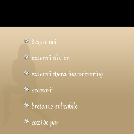
despre noi
extensii clip-on
extensii cheratina/microring
accesorii
bretoane aplicabile
cozi de par