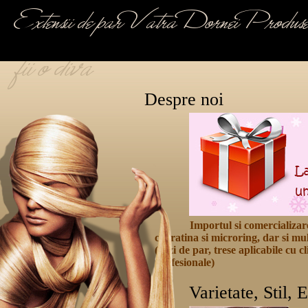
Extensii de par Vatra Dornei Produ
fii o diva
Despre noi
Importul si comercializarea
cheratina si microring, dar si mul
(cozi de par, trese aplicabile cu c
profesionale)
Varietate, Stil, 