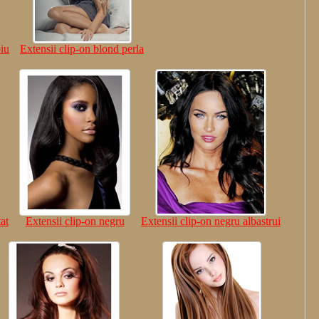
piu
Extensii clip-on blond perla
at
Extensii clip-on negru
Extensii clip-on negru albastrui