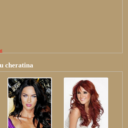
at
cu cheratina