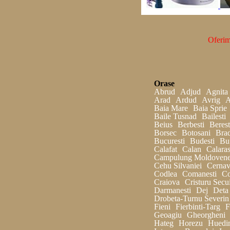
Oferim
Orase
Abrud
Adjud
Agnita
Arad
Ardud
Avrig
A
Baia Mare
Baia Sprie
Baile Tusnad
Bailesti
Beius
Berbesti
Berest
Borsec
Botosani
Bra
Bucuresti
Budesti
Bu
Calafat
Calan
Calaras
Campulung Moldovene
Cehu Silvaniei
Cerna
Codlea
Comanesti
Co
Craiova
Cristuru Secu
Darmanesti
Dej
Deta
Drobeta-Turnu Severin
Fieni
Fierbinti-Targ
F
Geoagiu
Gheorgheni
Hateg
Horezu
Huedi