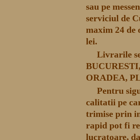
sau pe messeng
serviciul de C
maxim 24 de o
lei.
Livrarile s
BUCURESTI,
ORADEA, PL
Pentru sig
calitatii pe c
trimise prin i
rapid pot fi r
lucratoare, d