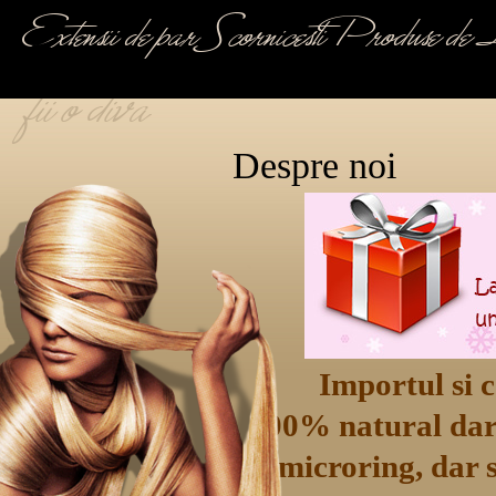
Extensii de par Scornicesti Produse d
fii o diva
Despre noi
Importul si co
100% natural dar s
si microring, dar 