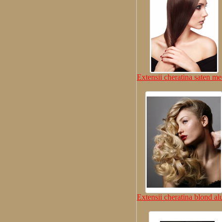
Extensii cheratina saten me
Extensii cheratina blond al