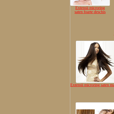
Extensii microring
saten foarte deschis
Extensii microring saten 