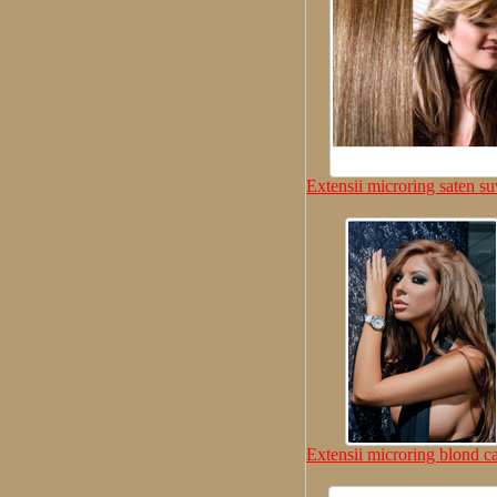
Extensii microring saten su
Extensii microring blond c