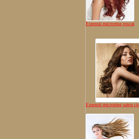
Extensii microring roscat
Extensii microring saten ci