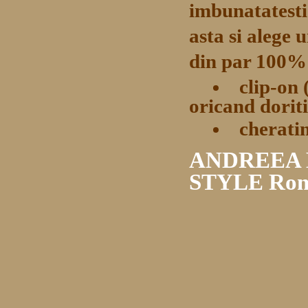
imbunatatesti 
asta si alege u
din par 100% 
clip-on 
oricand dorit
cherati
ANDREEA B
STYLE Rom