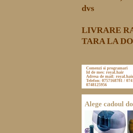
dvs
LIVRARE RAP
TARA LA DO
Comenzi si programari
Id de mes: royal.hair
Adresa de mail: royal.h
Telefon: 0757168781 / 074
0748125956
Alege cadoul do