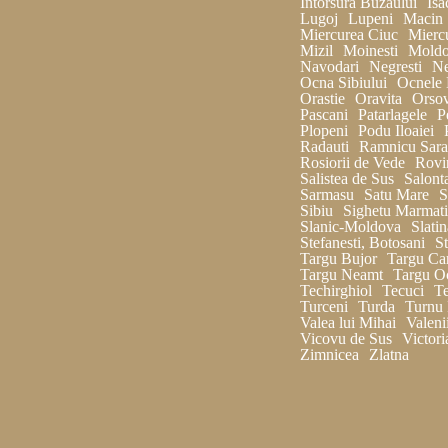
Intorsura Buzaului
Isa
Lugoj
Lupeni
Macin
Miercurea Ciuc
Miercu
Mizil
Moinesti
Moldo
Navodari
Negresti
Ne
Ocna Sibiului
Ocnele 
Orastie
Oravita
Orso
Pascani
Patarlagele
P
Plopeni
Podu Iloaiei
Radauti
Ramnicu Sara
Rosiorii de Vede
Rovi
Salistea de Sus
Salont
Sarmasu
Satu Mare
S
Sibiu
Sighetu Marmati
Slanic-Moldova
Slatin
Stefanesti, Botosani
St
Targu Bujor
Targu Ca
Targu Neamt
Targu O
Techirghiol
Tecuci
Te
Turceni
Turda
Turnu
Valea lui Mihai
Valeni
Vicovu de Sus
Victori
Zimnicea
Zlatna