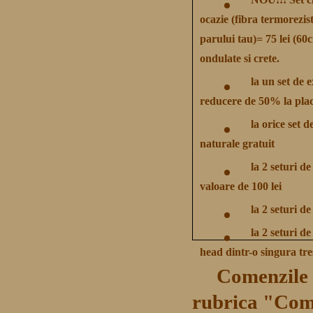
NOU!!! Set cl
ocazie (fibra termorezist
parului tau)= 75 lei (60c
ondulate si crete.
la un set de 
reducere de 50% la plac
la orice set 
naturale gratuit
la 2 seturi d
valoare de 100 lei
la 2 seturi d
la 2 seturi de
head dintr-o singura tre
Comenzile p
rubrica "Com