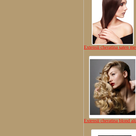
Extensii cheratina saten me
Extensii cheratina blond al