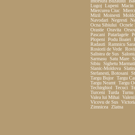
Intorsura Buzaului
Isa
Lugoj
Lupeni
Macin
Miercurea Ciuc
Miercu
Mizil
Moinesti
Moldo
Navodari
Negresti
Ne
Ocna Sibiului
Ocnele 
Orastie
Oravita
Orso
Pascani
Patarlagele
P
Plopeni
Podu Iloaiei
Radauti
Ramnicu Sara
Rosiorii de Vede
Rovi
Salistea de Sus
Salont
Sarmasu
Satu Mare
S
Sibiu
Sighetu Marmati
Slanic-Moldova
Slatin
Stefanesti, Botosani
St
Targu Bujor
Targu Ca
Targu Neamt
Targu O
Techirghiol
Tecuci
Te
Turceni
Turda
Turnu
Valea lui Mihai
Valeni
Vicovu de Sus
Victori
Zimnicea
Zlatna