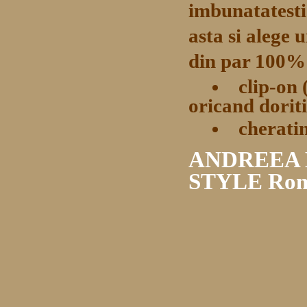
imbunatatesti 
asta si alege u
din par 100% 
clip-on 
oricand dorit
cherati
ANDREEA B
STYLE Rom