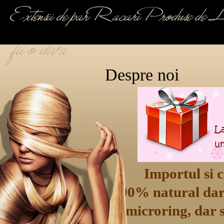
Extensii de par Racari Produse de 
fii o diva
Despre noi
Importul si co
100% natural dar s
si microring, dar 