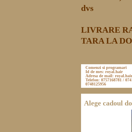
dvs
LIVRARE RAP
TARA LA DO
Comenzi si programari
Id de mes: royal.hair
Adresa de mail: royal.h
Telefon: 0757168781 / 074
0748125956
Alege cadoul do