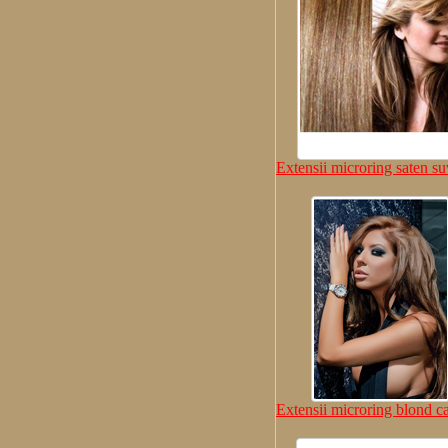
Extensii microring saten su
Extensii microring blond c