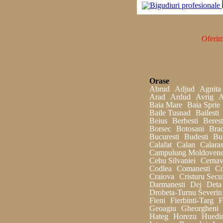
Oferim
Orase
Abrud
Adjud
Agnita
Arad
Ardud
Avrig
A
Baia Mare
Baia Sprie
Baile Tusnad
Bailesti
Beius
Berbesti
Berest
Borsec
Botosani
Bra
Bucuresti
Budesti
Bu
Calafat
Calan
Calaras
Campulung Moldovene
Cehu Silvaniei
Cerna
Codlea
Comanesti
Co
Craiova
Cristuru Secu
Darmanesti
Dej
Deta
Drobeta-Turnu Severin
Fieni
Fierbinti-Targ
F
Geoagiu
Gheorgheni
Hateg
Horezu
Huedi