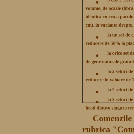
NOU!!! Set cl
volume, de ocazie (fibra
identica cu cea a parului
cm), in varianta drepte, 
la un set de 
reducere de 50% la plac
la orice set 
de gene naturale gratuit
la 2 seturi d
reducere in valoare de 1
la 2 seturi d
la 2 seturi de
head dintr-o singura tre
Comenzile p
rubrica "Com