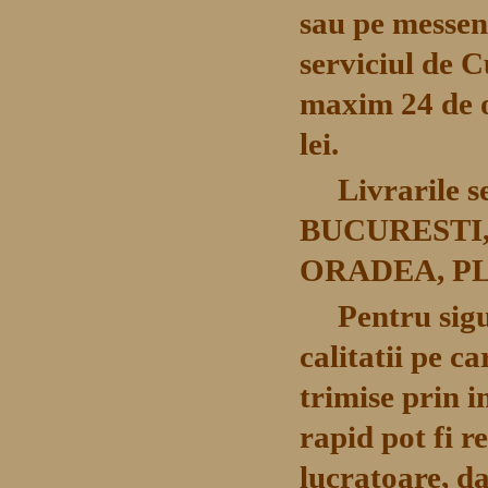
sau pe messeng
serviciul de C
maxim 24 de o
lei.
Livrarile s
BUCURESTI,
ORADEA, PL
Pentru sig
calitatii pe c
trimise prin i
rapid pot fi r
lucratoare, d