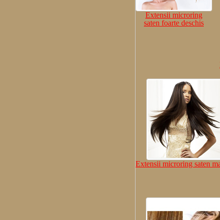
Extensii microring
saten foarte deschis
Extensii microring saten 