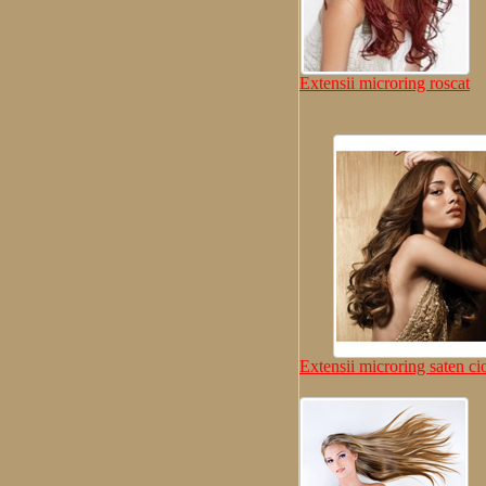
Extensii microring roscat
Extensii microring saten ci